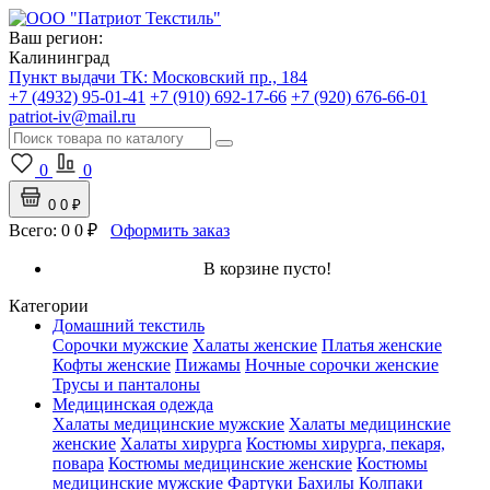
Ваш регион:
Калининград
Пункт выдачи ТК:
Московский пр., 184
+7 (4932) 95-01-41
+7 (910) 692-17-66
+7 (920) 676-66-01
patriot-iv@mail.ru
0
0
0
0 ₽
Всего:
0
0 ₽
Оформить заказ
В корзине пусто!
Категории
Домашний текстиль
Сорочки мужские
Халаты женские
Платья женские
Кофты женские
Пижамы
Ночные сорочки женские
Трусы и панталоны
Медицинская одежда
Халаты медицинские мужские
Халаты медицинские
женские
Халаты хирурга
Костюмы хирурга, пекаря,
повара
Костюмы медицинские женские
Костюмы
медицинские мужские
Фартуки
Бахилы
Колпаки