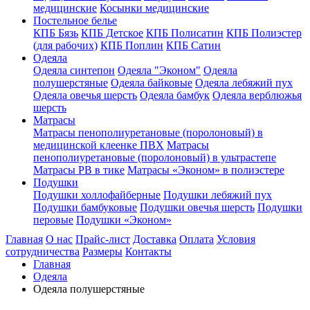
медицинские
Косынки медицинские
Постельное белье
КПБ Бязь
КПБ Детское
КПБ Полисатин
КПБ Полиэстер
(для рабочих)
КПБ Поплин
КПБ Сатин
Одеяла
Одеяла синтепон
Одеяла "Эконом"
Одеяла
полушерстяные
Одеяла байковые
Одеяла лебяжий пух
Одеяла овечья шерсть
Одеяла бамбук
Одеяла верблюжья
шерсть
Матрасы
Матрасы пенополиуретановые (поролоновый) в
медицинской клеенке ПВХ
Матрасы
пенополиуретановые (поролоновый) в ультрастепе
Матрасы РВ в тике
Матрасы «Эконом» в полиэстере
Подушки
Подушки холлофайберные
Подушки лебяжий пух
Подушки бамбуковые
Подушки овечья шерсть
Подушки
перовые
Подушки «Эконом»
Главная
О нас
Прайс-лист
Доставка
Оплата
Условия
сотрудничества
Размеры
Контакты
Главная
Одеяла
Одеяла полушерстяные