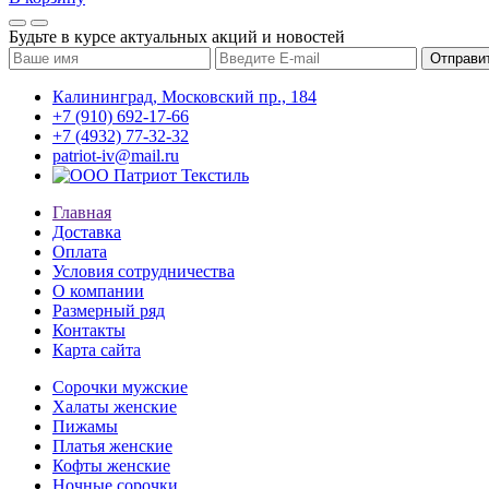
Будьте в курсе актуальных акций и новостей
Калининград, Московский пр., 184
+7 (910) 692-17-66
+7 (4932) 77-32-32
patriot-iv@mail.ru
Главная
Доставка
Оплата
Условия сотрудничества
О компании
Размерный ряд
Контакты
Карта сайта
Сорочки мужские
Халаты женские
Пижамы
Платья женские
Кофты женские
Ночные сорочки