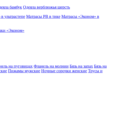
еяла бамбук
Одеяла верблюжья шерсть
в ультрастепе
Матрасы РВ в тике
Матрасы «Эконом» в
ки «Эконом»
нель на пуговицах
Фланель на молнии
Бязь на запах
Бязь на
ские
Пижамы мужские
Ночные сорочки женские
Трусы и