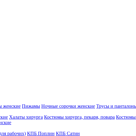
ы женские
Пижамы
Ночные сорочки женские
Трусы и панталон
ские
Халаты хирурга
Костюмы хирурга, пекаря, повара
Костюмы
нские
для рабочих)
КПБ Поплин
КПБ Сатин