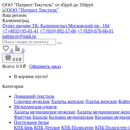
ООО "Патриот Текстиль"
от 45руб до 350руб
Ваш регион:
Калининград
Пункт выдачи ТК:
Калининград
Московский пр., 184
+7 (4932) 95-01-41
+7 (910) 692-17-66
+7 (920) 676-66-01
patriot-iv@mail.ru
0
0
0
0 ₽
Всего:
0
0 ₽
Оформить заказ
В корзине пусто!
Категории
Домашний текстиль
Сорочки мужские
Халаты женские
Платья женские
Кофт
Медицинская одежда
Халаты медицинские мужские
Халаты медицинские жен
Фартуки
Бахилы
Колпаки медицинские
Косынки медици
Постельное белье
КПБ Бязь
КПБ Детское
КПБ Полисатин
КПБ Полиэстер (