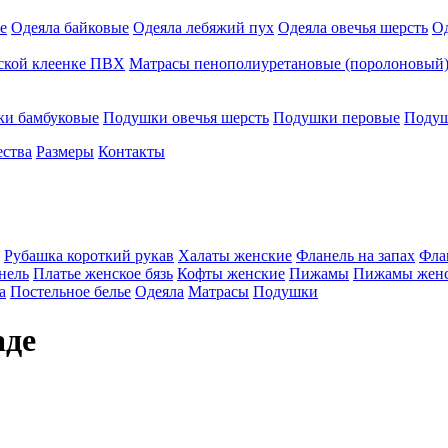
е
Одеяла байковые
Одеяла лебяжий пух
Одеяла овечья шерсть
Од
ской клеенке ПВХ
Матрасы пенополиуретановые (поролоновый) 
и бамбуковые
Подушки овечья шерсть
Подушки перовые
Подуш
ества
Размеры
Контакты
Рубашка короткий рукав
Халаты женские
Фланель на запах
Фла
нель
Платье женское бязь
Кофты женские
Пижамы
Пижамы жен
а
Постельное белье
Одеяла
Матрасы
Подушки
аде