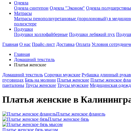
Одеяла
Одеяла синтепон
Одеяла "Эконом"
Одеяла полушерстяны
Матрасы
Матрасы пенополиуретановые (поролоновый) в медицин
полиэстере
Подушки
Подушки холлофайберные
Подушки лебяжий пух
Подушк
Главная
О нас
Прайс-лист
Доставка
Оплата
Условия сотруднич
Главная
Домашний текстиль
Платья женские
Домашний текстиль
Сорочки мужские
Рубашка длинный рукав
пуговицах
Бязь на молнии
Платья женские
Платье женское фла
панталоны
Трусы женские
Трусы мужские
Медицинская одежд
Платья женские в Калинингр
Платье женское фланель
Платье женское бязь
Платье женское бязь мысом